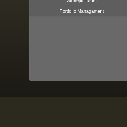
Stratejik Hedef
Portfolio Managament