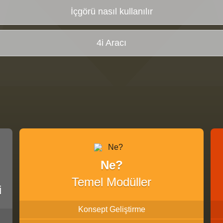
İçgörü nasıl kullanılır
4i Aracı
Ne?
Temel Modüller
i
Konsept Geliştirme