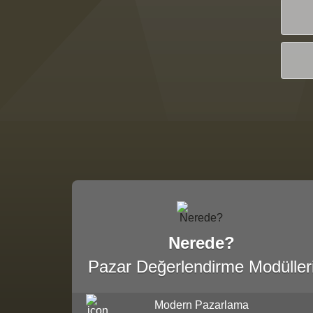
Nerede?
Pazar Değerlendirme Modüller
Modern Pazarlama