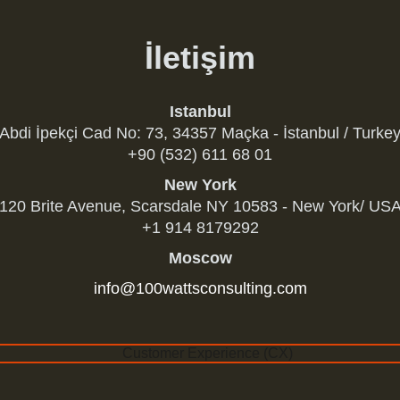
İletişim
Istanbul
Abdi İpekçi Cad No: 73, 34357 Maçka - İstanbul / Turke
+90 (532) 611 68 01
New York
120 Brite Avenue, Scarsdale NY 10583 - New York/ US
+1 914 8179292
Moscow
info@100wattsconsulting.com